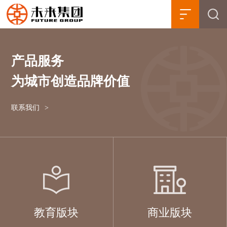
产品服务
为城市创造品牌价值
联系我们
>
教育版块
商业版块