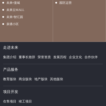
未来•漫城
园区运营
未来云MALL
未来•智汇园
泉塘小区
走进未来
集团介绍
董事长致辞
荣誉资质
发展历程
企业文化
合作伙伴
产品服务
教育版块
商业版块
地产版块
其他版块
项目开发
在售项目
竣工项目