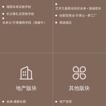
湘珺未来实验学校
艺术主题商业街区未来 • 漫城星街
长沙康礼克雷格学校
创新型商业-芒果云 • 梦工厂
未来云•芒果播商学院（筹建中）
星级酒店
地产版块
其他版块
未来•康桥长郡
资产管理