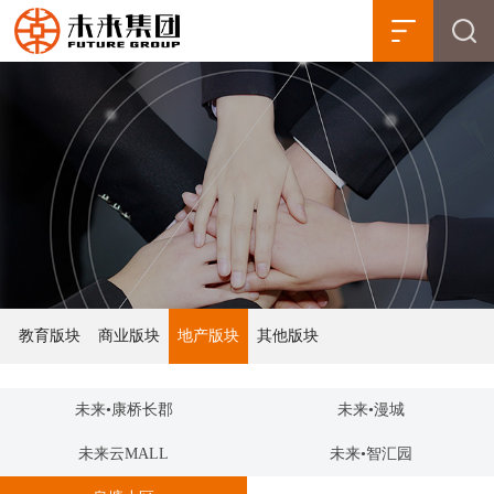
教育版块
商业版块
地产版块
其他版块
未来•康桥长郡
未来•漫城
未来云MALL
未来•智汇园